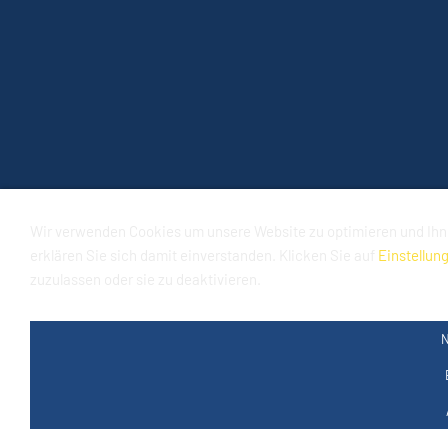
Wir verwenden Cookies um unsere Website zu optimieren und Ih
erklären Sie sich damit einverstanden. Klicken Sie auf
Einstellun
zuzulassen oder sie zu deaktivieren.