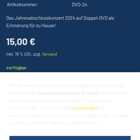
Artikelnummer:
DVD-24
Das Jahresabschlusskonzert 2024 auf Doppel-DVD als
Erinnerung für zu Hause!
15,00 €
Inkl. 19 % USt. zzgl.
Versand
verfügbar
Wir verwenden Cookies um unsere Website zu optimieren
In den Warenkorb
und Ihnen das
bestmögliche Online-Erlebnis
zu bieten. Mit
dem Klick auf
„Alle erlauben“
erklären Sie sich damit
Für später merken
einverstanden. Klicken Sie auf
Einstellungen
für
weiterführende Informationen und die Möglichkeit, einzelne
Cookies zuzulassen oder sie zu deaktivieren.