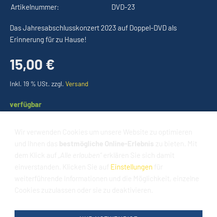
Artikelnummer:
DVD-23
Das Jahresabschlusskonzert 2023 auf Doppel-DVD als
Erinnerung für zu Hause!
15,00 €
Inkl. 19 % USt. zzgl.
Versand
verfügbar
Wir verwenden Cookies um unsere Website zu optimieren
In den Warenkorb
und Ihnen das
bestmögliche Online-Erlebnis
zu bieten. Mit
dem Klick auf
„Alle erlauben“
erklären Sie sich damit
Für später merken
einverstanden. Klicken Sie auf
Einstellungen
für
weiterführende Informationen und die Möglichkeit, einzelne
Cookies zuzulassen oder sie zu deaktivieren.